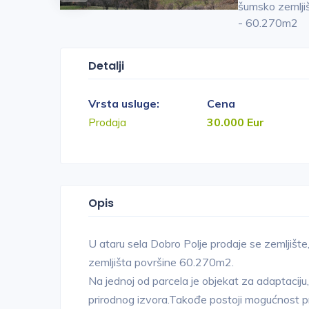
Detalji
Vrsta usluge:
Cena
Prodaja
30.000 Eur
Opis
U ataru sela Dobro Polje prodaje se zemljište
zemljišta površine 60.270m2.
Na jednoj od parcela je objekat za adaptaciju,
prirodnog izvora.Takođe postoji mogućnost pri