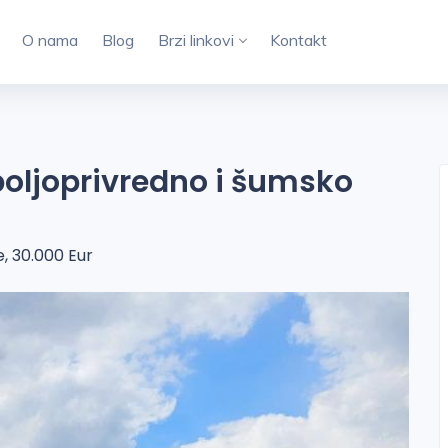
O nama
Blog
Brzi linkovi
Kontakt
,poljoprivredno i šumsko
e, 30.000 Eur