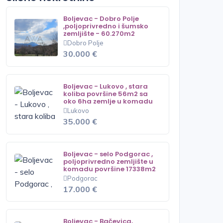
Boljevac - Dobro Polje
,poljoprivredno i šumsko
zemljište - 60.270m2
Dobro Polje
30.000 €
Boljevac - Lukovo , stara
koliba površine 56m2 sa
oko 6ha zemlje u komadu
Lukovo
35.000 €
Boljevac - selo Podgorac ,
poljoprivredno zemljište u
komadu površine 17338m2
Podgorac
17.000 €
Boljevac - Bačevica,