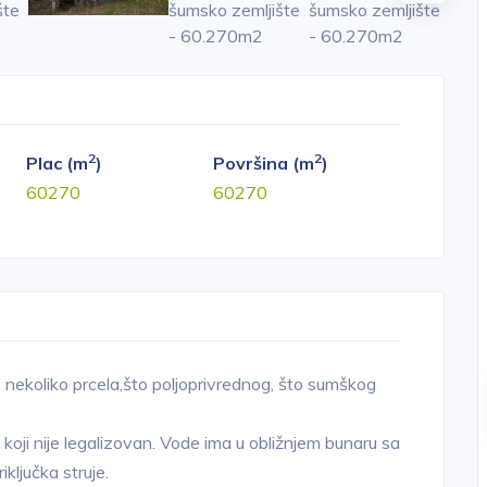
2
2
Plac (m
)
Površina (m
)
60270
60270
, nekoliko prcela,što poljoprivrednog, što sumškog
 koji nije legalizovan. Vode ima u obližnjem bunaru sa
ključka struje.