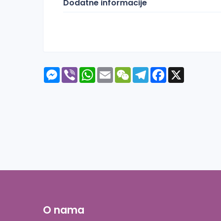
Dodatne informacije
Messenger
Viber
WhatsApp
Email
WeChat
Telegram
Facebook
X
O nama