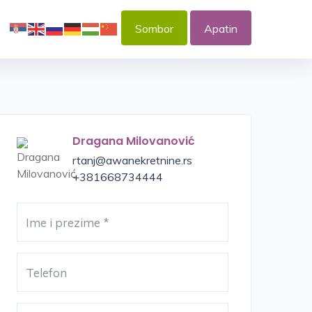
Sombor
Apatin
Dragana Milovanović
rtanj@awanekretnine.rs
+381668734444