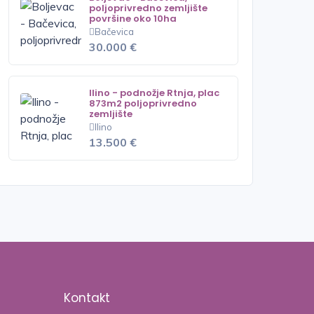
poljoprivredno zemljište
površine oko 10ha
Bačevica
30.000 €
Ilino - podnožje Rtnja, plac
873m2 poljoprivredno
zemljište
Ilino
13.500 €
Kontakt