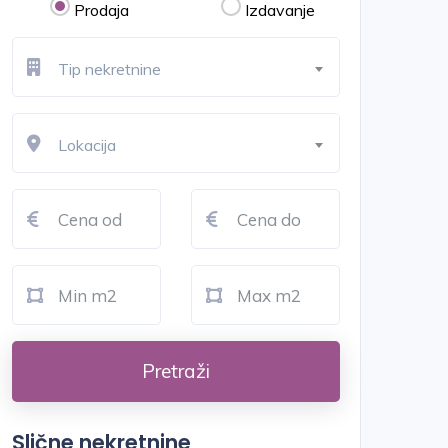
Prodaja
Izdavanje
Tip nekretnine
Lokacija
Pretraži
Slične nekretnine