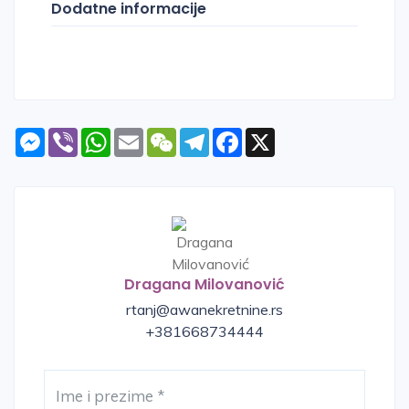
Dodatne informacije
Messenger
Viber
WhatsApp
Email
WeChat
Telegram
Facebook
X
Dragana Milovanović
rtanj@awanekretnine.rs
+381668734444