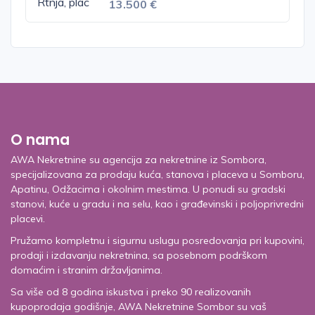
13.500 €
O nama
AWA Nekretnine su agencija za nekretnine iz Sombora,
specijalizovana za prodaju kuća, stanova i placeva u Somboru,
Apatinu, Odžacima i okolnim mestima. U ponudi su gradski
stanovi, kuće u gradu i na selu, kao i građevinski i poljoprivredni
placevi.
Pružamo kompletnu i sigurnu uslugu posredovanja pri kupovini,
prodaji i izdavanju nekretnina, sa posebnom podrškom
domaćim i stranim državljanima.
Sa više od 8 godina iskustva i preko 90 realizovanih
kupoprodaja godišnje, AWA Nekretnine Sombor su vaš