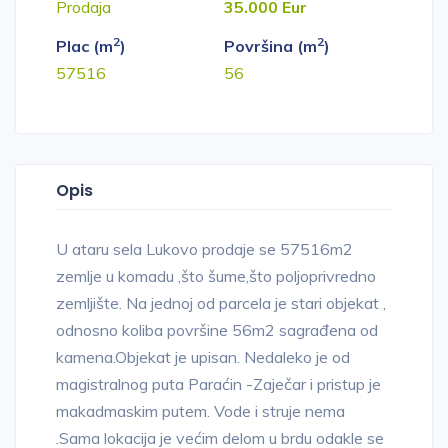
Prodaja
35.000 Eur
2
2
Plac (m
)
Površina (m
)
57516
56
Opis
U ataru sela Lukovo prodaje se 57516m2
zemlje u komadu ,što šume,što poljoprivredno
zemljište. Na jednoj od parcela je stari objekat ,
odnosno koliba površine 56m2 sagrađena od
kamena.Objekat je upisan. Nedaleko je od
magistralnog puta Paraćin -Zaječar i pristup je
makadmaskim putem. Vode i struje nema
.Sama lokacija je većim delom u brdu odakle se