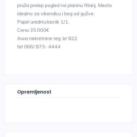
pruža prelep pogled na planinu Rtanj. Mesto
idealno za vikendicu i beg od gužve.
Papiri uredni,vlasnik 1/1.
Cena 35.000€
Awa nekretnine reg. br 822
tel 066/ 873- 4444
Opremljenost