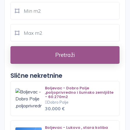
Pretraži
Slične nekretnine
Boljevac - Dobro Polje
,poljoprivredno i šumsko zemljište
- 60.270m2
Dobro Polje
30.000 €
Boljevac - Lukovo , stara koliba