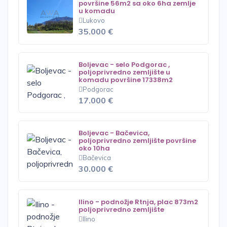
površine 56m2 sa oko 6ha zemlje
u komadu
Lukovo
35.000 €
Boljevac - selo Podgorac ,
poljoprivredno zemljište u
komadu površine 17338m2
Podgorac
17.000 €
Boljevac - Bačevica,
poljoprivredno zemljište površine
oko 10ha
Bačevica
30.000 €
Ilino - podnožje Rtnja, plac 873m2
poljoprivredno zemljište
Ilino